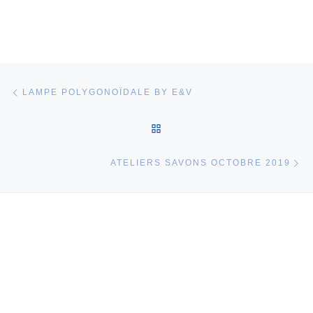
Parcourir les articles
Article précédent
LAMPE POLYGONOÏDALE BY E&V
RETOUR À LA LISTE DES 
Ar
ATELIERS SAVONS OCTOBRE 2019