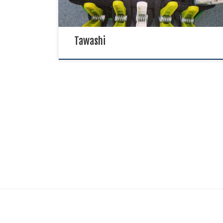
mais […]
Tawashi