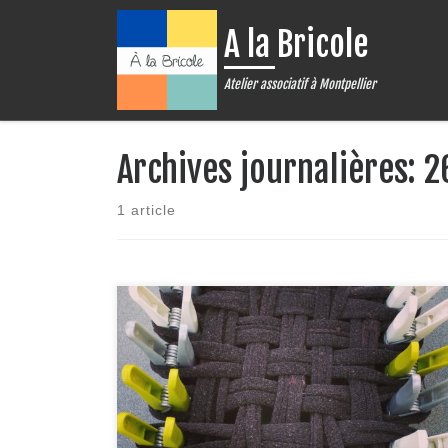
Passer au contenu
A la Bricole
Atelier associatif à Montpellier
Archives journalières:
2
1 article
Voilà une activité simple, écologique que l’on peut
facilement réaliser chez soi (avec les enfants) !Le
tawashi est une éponge japonaise réalisée avec une
technique au crochet. La plupart des tutoriels (j’ai mis
une vidéo en lien en commentaire) utilisent une
planche et des clous comme support pour tricoter,