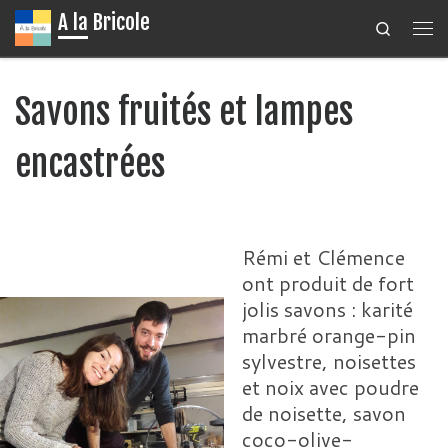
A la Bricole
Search
Passer au contenu
Me
Savons fruités et lampes
encastrées
Rémi et Clémence
ont produit de fort
jolis savons : karité
marbré orange-pin
sylvestre, noisettes
et noix avec poudre
de noisette, savon
coco-olive-