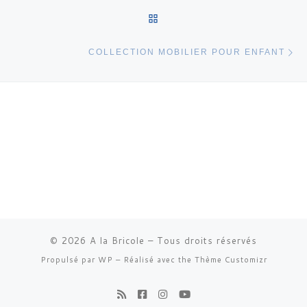
RETOUR À LA LISTE DES 
Ar
COLLECTION MOBILIER POUR ENFANT
© 2026
A la Bricole
– Tous droits réservés
Propulsé par
WP
– Réalisé avec the
Thème Customizr