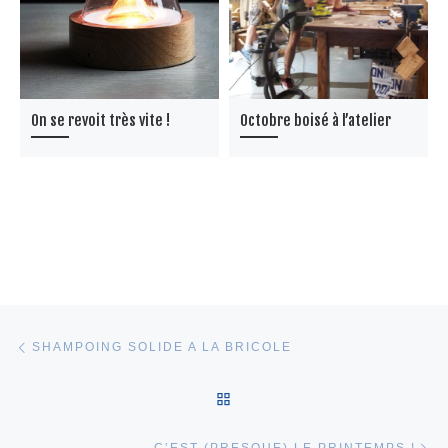
On se revoit très vite !
Octobre boisé à l’atelier
Parcourir les articles
Article précédent
SHAMPOING SOLIDE A LA BRICOLE
RETOUR À LA LISTE DES 
Ar
C’EST (PRESQUE) LE PRINTEMPS !