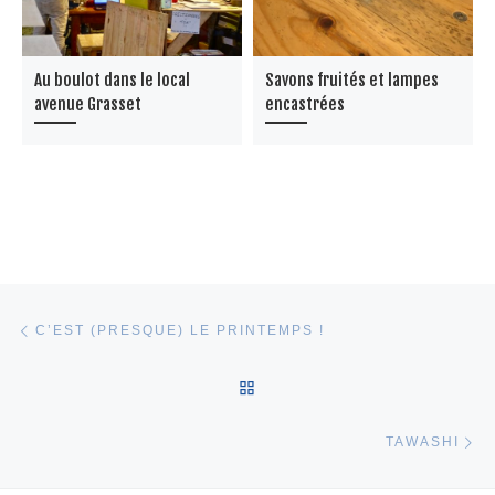
Au boulot dans le local
Savons fruités et lampes
avenue Grasset
encastrées
Parcourir les articles
Article précédent
C’EST (PRESQUE) LE PRINTEMPS !
RETOUR À LA LISTE DES 
Ar
TAWASHI