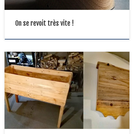
On se revoit très vite !
On anticipe un peu l’arrivée du printemps à la Bricole : cette
jardinière surélevée pour les premiers semis de radis / laitue /
carotte / tomates (plants non fournis). Et ce nichoir à chauve
souris, pour leur fournir le gîte en échange de la consommation de
moustiques. Efficace et écologique […]