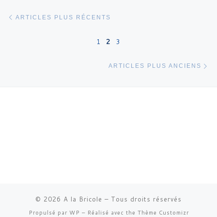
Navigation dans les articles
Articles plus récents
ARTICLES PLUS RÉCENTS
1
2
3
Ar
ARTICLES PLUS ANCIENS
© 2026
A la Bricole
– Tous droits réservés
Propulsé par
WP
– Réalisé avec the
Thème Customizr