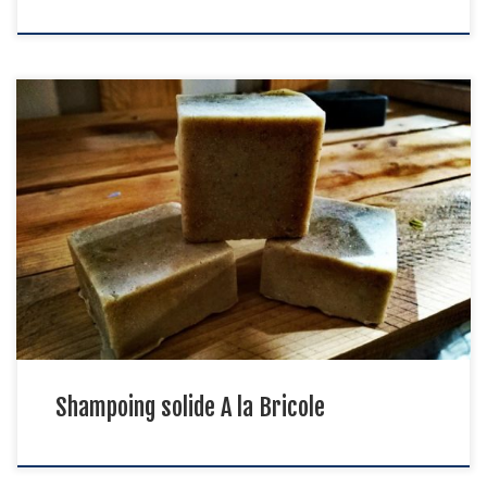
Shampoing : Orthographe francisée de shampooing, lui-même
issu de l’anglais shampooing, dérivé de shampoo avec le suffixe -
ing, ce premier emprunté lors de la colonisation britannique de
l’hindi चाँपो, champo, impératif du verbe चाँपना, champana (« presser,
masser »). source : https://fr.wiktionary.org/wiki/shampoing Tout
ça pour dire qu’on peut désormais fabriquer son shampoing […]
Shampoing solide A la Bricole