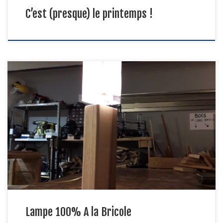
C’est (presque) le printemps !
Pour illuminer vos vies, A la Bricole vous propose cette lampe en
frêne d’une scierie aveyronnaise, avec son abat-jour maison
quasi-parallélépipédique en rayons de vélo et Monde
Diplomatique (numéro d’octobre 2019). Rien de moins. A adopter
pour 24€ / 3 heures de travail. Intéressés ?
Lampe 100% A la Bricole